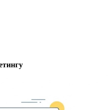
етингу