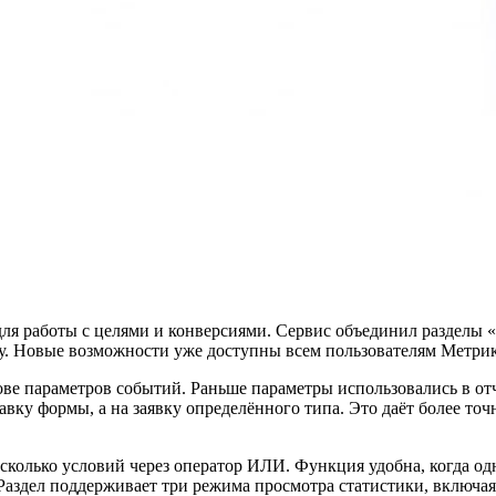
ля работы с целями и конверсиями. Сервис объединил разделы 
ику. Новые возможности уже доступны всем пользователям Метри
е параметров событий. Раньше параметры использовались в отчё
авку формы, а на заявку определённого типа. Это даёт более то
колько условий через оператор ИЛИ. Функция удобна, когда од
 Раздел поддерживает три режима просмотра статистики, включая