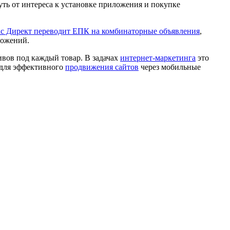
ть от интереса к установке приложения и покупке
с Директ переводит ЕПК на комбинаторные объявления
,
ложений.
ивов под каждый товар. В задачах
интернет-маркетинга
это
 для эффективного
продвижения сайтов
через мобильные