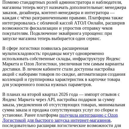
Помимо стандартных ролей администратора и наблюдателя,
магазины теперь могут назначать дополнительные: менеджера
заказов, дизайнера, контент-менеджера и интегратора —
каждая с чётко разграниченными правами. Платформа также
интегрировалась с облачной кассой АТОЛ Онлайн, расширив
возможности фискализации и упростив отправку чеков
покупателям. Подключение эквайринга упрощено: при
запуске магазина теперь выбирается один сервис.
В сфере логистики появилась расширенная
мультискладовость: продавцы могут одновременно
использовать собственные склады, инфраструктуру Яндекс
Маркета и Ozon Логистики, увеличивая тем самым варианты
доставки. В личном кабинете стали доступны настройка
акций с наборами товаров по скидке, автоматизация создания
коллекций и группировка характеристик в карточке товара
для ускоренного поиска нужных параметров.
В планах на второй квартал 2026 года — импорт отзывов с
Яндекс Маркета через API, настройка подарков за сумму
заказа, уведомления об отсутствующих товарах, минимальная
сумма заказа и продажа сопутствующих услуг по сборке и
установке. Ранее платформа
получила интеграцию с Ozon
Логистикой для быстрого запуска интернет-магазинов
,
последовательно расширяя логистические возможности для