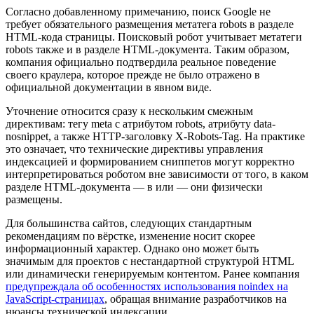
Согласно добавленному примечанию, поиск Google не
требует обязательного размещения метатега robots в разделе
HTML-кода страницы. Поисковый робот учитывает метатеги
robots также и в разделе HTML-документа. Таким образом,
компания официально подтвердила реальное поведение
своего краулера, которое прежде не было отражено в
официальной документации в явном виде.
Уточнение относится сразу к нескольким смежным
директивам: тегу meta с атрибутом robots, атрибуту data-
nosnippet, а также HTTP-заголовку X-Robots-Tag. На практике
это означает, что технические директивы управления
индексацией и формированием сниппетов могут корректно
интерпретироваться роботом вне зависимости от того, в каком
разделе HTML-документа — в или — они физически
размещены.
Для большинства сайтов, следующих стандартным
рекомендациям по вёрстке, изменение носит скорее
информационный характер. Однако оно может быть
значимым для проектов с нестандартной структурой HTML
или динамически генерируемым контентом. Ранее компания
предупреждала об особенностях использования noindex на
JavaScript-страницах
, обращая внимание разработчиков на
нюансы технической индексации.