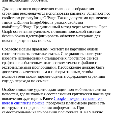
для индексации роботами.
Для корректного определения главного изображения
страницы рекомендуется использовать разметку Schema.org со
свойством primaryImageOfPage. Также допустимо применение
типов URL или ImageObject в рамках свойства
mainEntityOfPage. Традиционный метод через метатеги Open
Graph остается актуальным, позволяя поисковой системе
безошибочно идентифицировать обложку материала для
показа в результатах поиска.
Согласно новым правилам, контент на картинке обязан
соответствовать тематике статьи. Специалисты советуют
избегать использования стандартных логотипов сайтов,
графики с избыточным количеством текста и файлов с
экстремальными пропорциями. Изображение должно быть
достаточно качественным и информативным, чтобы
пользователи могли заранее оценить содержание страницы
еще до перехода по ссылке.
Особое внимание уделено адаптации под мобильные ленты
новостей, где визуальная составляющая критически важна для
вовлечения аудитории. Ранее
Google внедряет ссылки read
more в сниппеты поиска
, продолжая планомерно развивать
инструменты представления информации. При
самостоятельном кадрировании под формат 16 на 9 важно