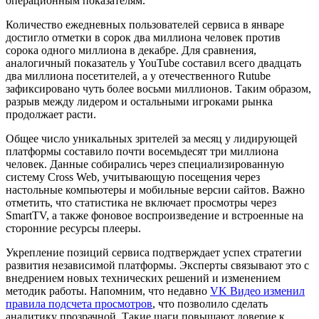
операционным показателям.
Количество ежедневных пользователей сервиса в январе
достигло отметки в сорок два миллиона человек против
сорока одного миллиона в декабре. Для сравнения,
аналогичный показатель у YouTube составил всего двадцать
два миллиона посетителей, а у отечественного Rutube
зафиксировано чуть более восьми миллионов. Таким образом,
разрыв между лидером и остальными игроками рынка
продолжает расти.
Общее число уникальных зрителей за месяц у лидирующей
платформы составило почти восемьдесят три миллиона
человек. Данные собирались через специализированную
систему Cross Web, учитывающую посещения через
настольные компьютеры и мобильные версии сайтов. Важно
отметить, что статистика не включает просмотры через
SmartTV, а также фоновое воспроизведение и встроенные на
сторонние ресурсы плееры.
Укрепление позиций сервиса подтверждает успех стратегии
развития независимой платформы. Эксперты связывают это с
внедрением новых технических решений и изменением
методик работы. Напомним, что недавно
VK Видео изменил
правила подсчета просмотров
, что позволило сделать
аналитику прозрачной. Такие шаги повышают доверие к