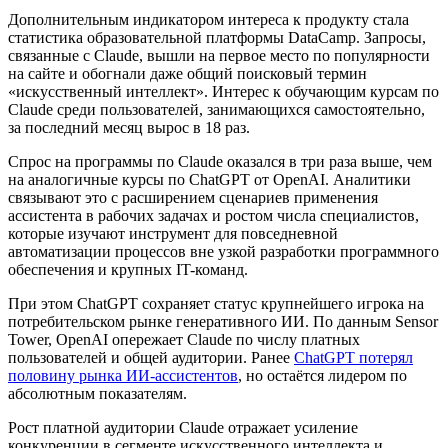
Дополнительным индикатором интереса к продукту стала
статистика образовательной платформы DataCamp. Запросы,
связанные с Claude, вышли на первое место по популярности
на сайте и обогнали даже общий поисковый термин
«искусственный интеллект». Интерес к обучающим курсам по
Claude среди пользователей, занимающихся самостоятельно,
за последний месяц вырос в 18 раз.
Спрос на программы по Claude оказался в три раза выше, чем
на аналогичные курсы по ChatGPT от OpenAI. Аналитики
связывают это с расширением сценариев применения
ассистента в рабочих задачах и ростом числа специалистов,
которые изучают инструмент для повседневной
автоматизации процессов вне узкой разработки программного
обеспечения и крупных IT-команд.
При этом ChatGPT сохраняет статус крупнейшего игрока на
потребительском рынке генеративного ИИ. По данным Sensor
Tower, OpenAI опережает Claude по числу платных
пользователей и общей аудитории. Ранее
ChatGPT потерял
половину рынка ИИ-ассистентов
, но остаётся лидером по
абсолютным показателям.
Рост платной аудитории Claude отражает усиление
конкуренции в сегменте искусственного интеллекта и