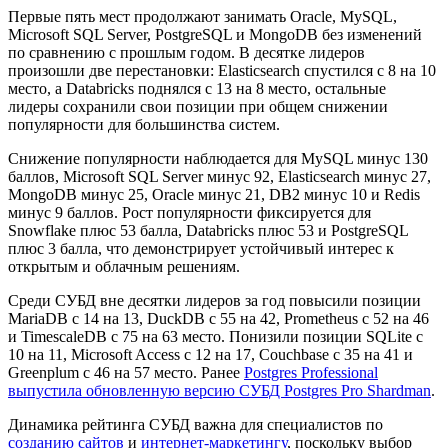
Первые пять мест продолжают занимать Oracle, MySQL,
Microsoft SQL Server, PostgreSQL и MongoDB без изменений
по сравнению с прошлым годом. В десятке лидеров
произошли две перестановки: Elasticsearch спустился с 8 на 10
место, а Databricks поднялся с 13 на 8 место, остальные
лидеры сохранили свои позиции при общем снижении
популярности для большинства систем.
Снижение популярности наблюдается для MySQL минус 130
баллов, Microsoft SQL Server минус 92, Elasticsearch минус 27,
MongoDB минус 25, Oracle минус 21, DB2 минус 10 и Redis
минус 9 баллов. Рост популярности фиксируется для
Snowflake плюс 53 балла, Databricks плюс 53 и PostgreSQL
плюс 3 балла, что демонстрирует устойчивый интерес к
открытым и облачным решениям.
Среди СУБД вне десятки лидеров за год повысили позиции
MariaDB с 14 на 13, DuckDB с 55 на 42, Prometheus с 52 на 46
и TimescaleDB с 75 на 63 место. Понизили позиции SQLite с
10 на 11, Microsoft Access с 12 на 17, Couchbase с 35 на 41 и
Greenplum с 46 на 57 место. Ранее
Postgres Professional
выпустила обновленную версию СУБД Postgres Pro Shardman
.
Динамика рейтинга СУБД важна для специалистов по
созданию сайтов
и
интернет-маркетингу
, поскольку выбор