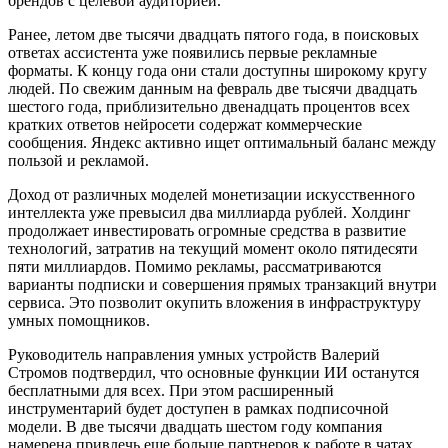
брендов с целевой аудиторией.
Ранее, летом две тысячи двадцать пятого года, в поисковых
ответах ассистента уже появились первые рекламные
форматы. К концу года они стали доступны широкому кругу
людей. По свежим данным на февраль две тысячи двадцать
шестого года, приблизительно двенадцать процентов всех
кратких ответов нейросети содержат коммерческие
сообщения. Яндекс активно ищет оптимальный баланс между
пользой и рекламой.
Доход от различных моделей монетизации искусственного
интеллекта уже превысил два миллиарда рублей. Холдинг
продолжает инвестировать огромные средства в развитие
технологий, затратив на текущий момент около пятидесяти
пяти миллиардов. Помимо рекламы, рассматриваются
варианты подписки и совершения прямых транзакций внутри
сервиса. Это позволит окупить вложения в инфраструктуру
умных помощников.
Руководитель направления умных устройств Валерий
Стромов подтвердил, что основные функции ИИ останутся
бесплатными для всех. При этом расширенный
инструментарий будет доступен в рамках подписочной
модели. В две тысячи двадцать шестом году компания
намерена привлечь еще больше партнеров к работе в чатах.