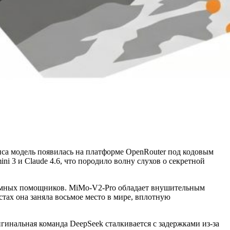
са модель появилась на платформе OpenRouter под кодовым
i 3 и Claude 4.6, что породило волну слухов о секретной
номных помощников. MiMo-V2-Pro обладает внушительным
тах она заняла восьмое место в мире, вплотную
гинальная команда DeepSeek сталкивается с задержками из-за