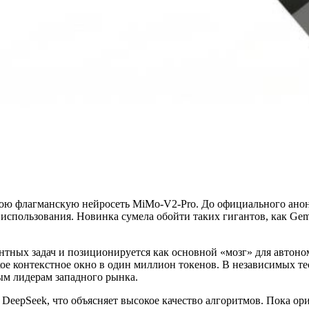
ою флагманскую нейросеть MiMo-V2-Pro. До официального анон
спользования. Новинка сумела обойти таких гигантов, как Gemin
нтных задач и позиционируется как основной «мозг» для авто
е контекстное окно в один миллион токенов. В независимых тес
ым лидерам западного рынка.
eepSeek, что объясняет высокое качество алгоритмов. Пока ори