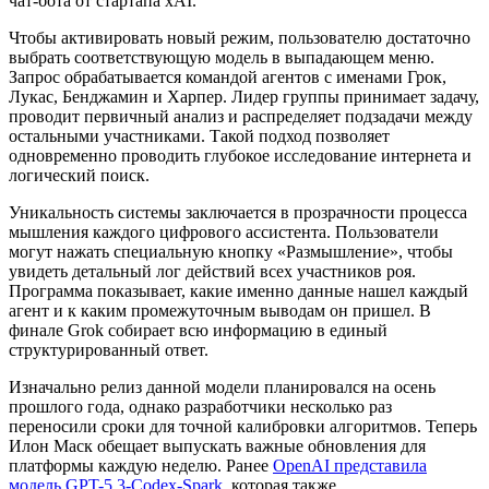
чат-бота от стартапа xAI.
Чтобы активировать новый режим, пользователю достаточно
выбрать соответствующую модель в выпадающем меню.
Запрос обрабатывается командой агентов с именами Грок,
Лукас, Бенджамин и Харпер. Лидер группы принимает задачу,
проводит первичный анализ и распределяет подзадачи между
остальными участниками. Такой подход позволяет
одновременно проводить глубокое исследование интернета и
логический поиск.
Уникальность системы заключается в прозрачности процесса
мышления каждого цифрового ассистента. Пользователи
могут нажать специальную кнопку «Размышление», чтобы
увидеть детальный лог действий всех участников роя.
Программа показывает, какие именно данные нашел каждый
агент и к каким промежуточным выводам он пришел. В
финале Grok собирает всю информацию в единый
структурированный ответ.
Изначально релиз данной модели планировался на осень
прошлого года, однако разработчики несколько раз
переносили сроки для точной калибровки алгоритмов. Теперь
Илон Маск обещает выпускать важные обновления для
платформы каждую неделю. Ранее
OpenAI представила
модель GPT-5.3-Codex-Spark
, которая также