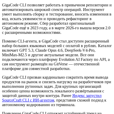
GigaCode CLI позволяет работать в привычном репозитории и
автоматизировать широкий спектр операций. Инструмент
умеет выполнять сборку и тестирование, вносить изменения в
код, искать уязвимости и проводить рефакторинг в
автономном режиме. Сбер разработал оригинальный
GigaCode ещё в 2023 году, а в марте 2026-го вышла версия 2.0
с расширенными возможностями.
Помимо CLI-агента, в GigaCode стал доступен расширенный
набор больших языковых моделей с оплатой в рублях. Каталог
включает GPT 5.3, Claude Opus 4.6, DeepSeek-V4-Pro,
MiniMax-M2.5 и другие актуальные модели. Все они
подключаются через платформу Evolution AI Factory по API, а
сам инструмент размещён на GitVerse — отечественной
платформе для совместной разработки.
GigaCode CLI призван кардинально сократить время вывода
продуктов на рынок и снизить нагрузку на разработчиков при
выполнении рутинных задач. Для крупных организаций
особенно ценна возможность локального развёртывания с
защитой данных внутри контура. Ранее
Яндекс запустил
SourceCraft CLI с ИИ-агентом
, представив схожий подход к
автономному кодированию из терминала.
Появление GigaCode CLI отражает устойчивый тренд на