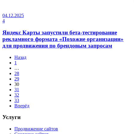
04.12.2025
4
Яндекс Карты запустили бета-тестирование
рекламного формата «Похожие организации»
для продвижения по брендовым запросам
Назад
1
…
28
29
30
31
32
33
Вперёд
Услуги
Продвижение сайтов