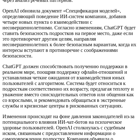
через анализ речевых паттернов.
OpenAI обновила документ «Спецификация моделей»,
определяющий поведение ИИ-систем компании, добавив
четыре новых пункта о взаимодействии с
несовершеннолетними. Согласно изменениям, ChatGPT будет
ставить безопасность подростков на первое место, даже если
это противоречит другим целям, направляя
несовершеннолетних к более безопасным вариантам, когда их
интересы вступают в противоречие с соображениями
безопасности.
ChatGPT должен способствовать получению поддержки в
реальном мире, поощряя поддержку офлайн-отношений и
устанавливая четкие ожидания от взаимодействия юных
пользователей с алгоритмом. Система будет относиться к
подросткам соответственно их возрасту, предлагая теплоту и
уважение вместо снисходительных ответов или общения как
со взрослыми, и рекомендовать обращаться в экстренные
службы и кризисные центры в рискованных ситуациях.
Изменения происходят на фоне давления законодателей из-за
потенциального влияния ИИ-чат-ботов на психическое
здоровье пользователей. OpenAI столкнулась с судебным
иском, связанным с предоставлением информации о
самоповреждении подростку. Компания объявила о