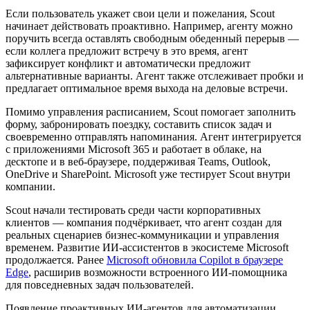
Если пользователь укажет свои цели и пожелания, Scout
начинает действовать проактивно. Например, агенту можно
поручить всегда оставлять свободным обеденный перерыв —
если коллега предложит встречу в это время, агент
зафиксирует конфликт и автоматически предложит
альтернативные варианты. Агент также отслеживает пробки и
предлагает оптимальное время выхода на деловые встречи.
Помимо управления расписанием, Scout помогает заполнить
форму, забронировать поездку, составить список задач и
своевременно отправлять напоминания. Агент интегрируется
с приложениями Microsoft 365 и работает в облаке, на
десктопе и в веб-браузере, поддерживая Teams, Outlook,
OneDrive и SharePoint. Microsoft уже тестирует Scout внутри
компании.
Scout начали тестировать среди части корпоративных
клиентов — компания подчёркивает, что агент создан для
реальных сценариев бизнес-коммуникации и управления
временем. Развитие ИИ-ассистентов в экосистеме Microsoft
продолжается. Ранее
Microsoft обновила Copilot в браузере
Edge
, расширив возможности встроенного ИИ-помощника
для повседневных задач пользователей.
Появление проактивных ИИ-агентов для автоматизации