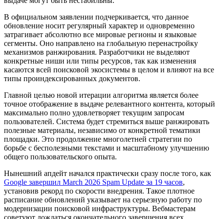
выдаче могут быть нестабильны.
В официальном заявлении подчеркивается, что данное
обновление носит регулярный характер и одновременно
затрагивает абсолютно все мировые регионы и языковые
сегменты. Оно направлено на глобальную перенастройку
механизмов ранжирования. Разработчики не выделяют
конкретные ниши или типы ресурсов, так как изменения
касаются всей поисковой экосистемы в целом и влияют на все
типы проиндексированных документов.
Главной целью новой итерации алгоритма является более
точное отображение в выдаче релевантного контента, который
максимально полно удовлетворяет текущим запросам
пользователей. Система будет стремиться выше ранжировать
полезные материалы, независимо от конкретной тематики
площадки. Это продолжение многолетней стратегии по
борьбе с бесполезными текстами и масштабному улучшению
общего пользовательского опыта.
Нынешний апдейт начался практически сразу после того, как
Google завершил March 2026 Spam Update за 19 часов
,
установив рекорд по скорости внедрения. Такое плотное
расписание обновлений указывает на серьезную работу по
модернизации поисковой инфраструктуры. Вебмастерам
советуют дождаться окончательного завершения всех