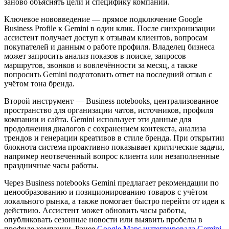
заново объяснять цели и специфику компании.
Ключевое нововведение — прямое подключение Google
Business Profile к Gemini в один клик. После синхронизации
ассистент получает доступ к отзывам клиентов, вопросам
покупателей и данным о работе профиля. Владелец бизнеса
может запросить анализ показов в поиске, запросов
маршрутов, звонков и вовлечённости за месяц, а также
попросить Gemini подготовить ответ на последний отзыв с
учётом тона бренда.
Второй инструмент — Business notebooks, централизованное
пространство для организации чатов, источников, профиля
компании и сайта. Gemini использует эти данные для
продолжения диалогов с сохранением контекста, анализа
трендов и генерации креативов в стиле бренда. При открытии
блокнота система проактивно показывает критические задачи,
например неотвеченный вопрос клиента или незаполненные
праздничные часы работы.
Через Business notebooks Gemini предлагает рекомендации по
ценообразованию и позиционированию товаров с учётом
локального рынка, а также помогает быстро перейти от идеи к
действию. Ассистент может обновить часы работы,
опубликовать сезонные новости или выявить пробелы в
профиле компании. Ранее
Google Maps интегрировала Gemini