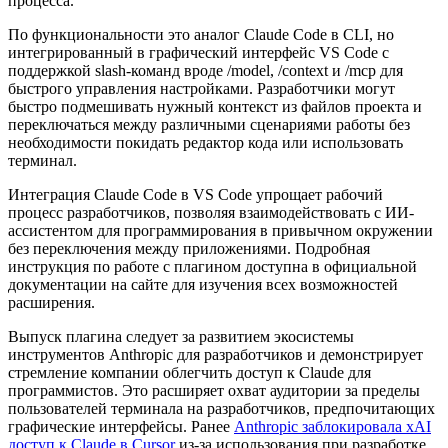
процесса.
По функциональности это аналог Claude Code в CLI, но
интегрированный в графический интерфейс VS Code с
поддержкой slash-команд вроде /model, /context и /mcp для
быстрого управления настройками. Разработчики могут
быстро подмешивать нужный контекст из файлов проекта и
переключаться между различными сценариями работы без
необходимости покидать редактор кода или использовать
терминал.
Интеграция Claude Code в VS Code упрощает рабочий
процесс разработчиков, позволяя взаимодействовать с ИИ-
ассистентом для программирования в привычном окружении
без переключения между приложениями. Подробная
инструкция по работе с плагином доступна в официальной
документации на сайте для изучения всех возможностей
расширения.
Выпуск плагина следует за развитием экосистемы
инструментов Anthropic для разработчиков и демонстрирует
стремление компании облегчить доступ к Claude для
программистов. Это расширяет охват аудитории за пределы
пользователей терминала на разработчиков, предпочитающих
графические интерфейсы. Ранее
Anthropic заблокировала xAI
доступ к Claude в Cursor
из-за использования при разработке