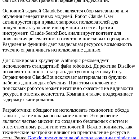
сайтов гибко настраивать параметры индексации.
Основной задачей ClaudeBot является сбор материалов для
обучения генеративных моделей. Робот Claude-User
активируется при прямых запросах пользователей для
получения актуальной информации из сети. Третий
инструмент, Claude-SearchBot, анализирует контент для
повышения релевантности ответов в поисковых сценариях.
Разделение функций дает владельцам ресурсов возможность
точечно ограничивать использование данных.
Для блокировки краулеров Anthropic рекомендует
использовать стандартный файл robots.txt. Директива Disallow
позволяет полностью закрыть доступ конкретному боту.
Ограничение ClaudeBot исключает материалы из будущих
наборов данных для обучения. При этом отключение
поисковых роботов может негативно сказаться на видимости
ресурса в ответах ассистента. Компания также поддерживает
задержку сканирования.
Разработчики обещают не использовать технологии обхода
защиты, такие как распознавание капчи. Это решение
является частью миссии по созданию безопасных систем и
ответственному развитию технологий. Важно понимать, как
технические настройки влияют на представление ресурса в
сети. Ранее
Google предупредила об использовании noindex на